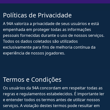
Políticas de Privacidade
A 94A valoriza a privacidade de seus usuários e está
empenhada em proteger todas as informações
pessoais fornecidas durante o uso de nossos serviços.
Todos os dados coletados são utilizados
exclusivamente para fins de melhoria contínua da
experiência de nossos jogadores.
Termos e Condições
Os usuários da 94A concordam em respeitar todas as
regras e regulamentos estabelecidos. É importante ler
e entender todos os termos antes de utilizar nossos
serviços. A violação destes termos pode resultar em