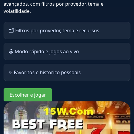
avançados, com filtros por provedor, tema e
volatilidade.
🗂️ Filtros por provedor, tema e recursos
🕹️ Modo rápido e jogos ao vivo
✨ Favoritos e histórico pessoais
Escolher e jogar