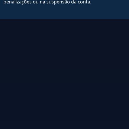
penalizações ou na suspensão da conta.