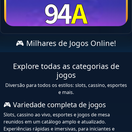
🎮 Milhares de Jogos Online!
Explore todas as categorias de
jogos
Diversão para todos os estilos: slots, cassino, esportes
e mais.
🎮 Variedade completa de jogos
Slots, cassino ao vivo, esportes e jogos de mesa
reunidos em um catálogo amplo e atualizado.
Experiências rápidas e imersivas, para iniciantes e