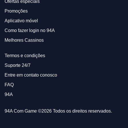
Ofertas especiais
Promoções
Aplicativo móvel
Como fazer login no 94A
Melhores Cassinos
Termos e condições
Suporte 24/7
Entre em contato conosco
FAQ
94A
94A Com Game ©2026 Todos os direitos reservados.