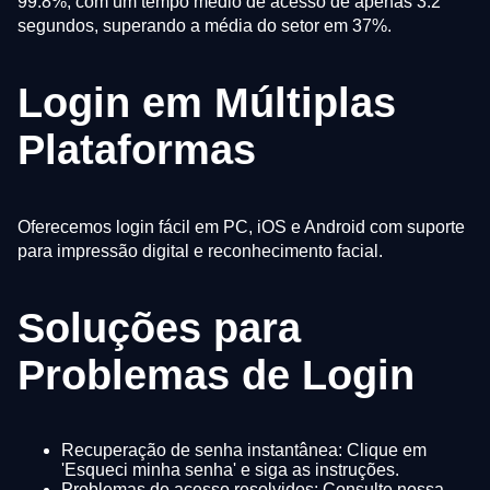
99.8%, com um tempo médio de acesso de apenas 3.2
segundos, superando a média do setor em 37%.
Login em Múltiplas
Plataformas
Oferecemos login fácil em PC, iOS e Android com suporte
para impressão digital e reconhecimento facial.
Soluções para
Problemas de Login
Recuperação de senha instantânea: Clique em
'Esqueci minha senha' e siga as instruções.
Problemas de acesso resolvidos: Consulte nossa