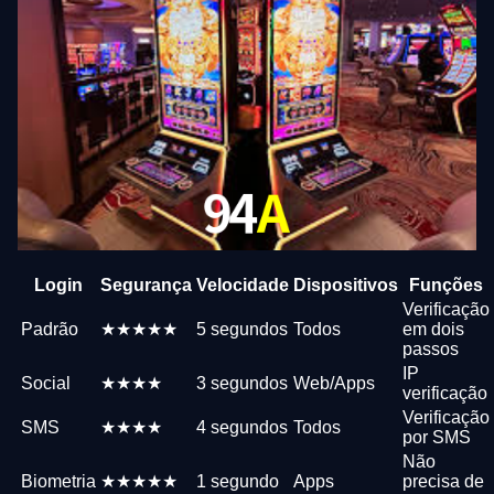
Login
Segurança
Velocidade
Dispositivos
Funções
Verificação
Padrão
★★★★★
5 segundos
Todos
em dois
passos
IP
Social
★★★★
3 segundos
Web/Apps
verificação
Verificação
SMS
★★★★
4 segundos
Todos
por SMS
Não
Biometria
★★★★★
1 segundo
Apps
precisa de