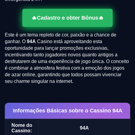
🔥Cadastro e obter Bônus🔥
Este é um tema repleto de cor, paixão e a chance de
ganhar. O
94A
Casino está aproveitando esta
oportunidade para lançar promoções exclusivas,
incentivando tanto jogadores novos quanto antigos a
desfrutarem de uma experiência de jogo única. O conceito
é combinar a atmosfera festiva com a emoção dos jogos
de azar online, garantindo que todos possam vivenciar
seu charme singular na internet.
Informações Básicas sobre o Cassino 94A
Nome do
94A
Cassino: