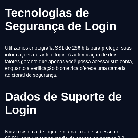
Tecnologias de
Segurança de Login
Utilizamos criptografia SSL de 256 bits para proteger suas
informações durante o login. A autenticação de dois
fatores garante que apenas você possa acessar sua conta,
enquanto a verificação biométrica oferece uma camada
adicional de segurança.
Dados de Suporte de
Login
Nosso sistema de login tem uma taxa de sucesso de