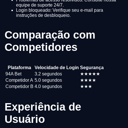
equipe de suporte 24/7.
Login bloqueado: Verifique seu e-mail para
instruções de desbloqueio.
Comparação com
Competidores
Plataforma
Velocidade de Login
Segurança
94A Bet
3.2 segundos
★★★★★
Competidor A
5.0 segundos
★★★★
Competidor B
4.0 segundos
★★★
Experiência de
Usuário