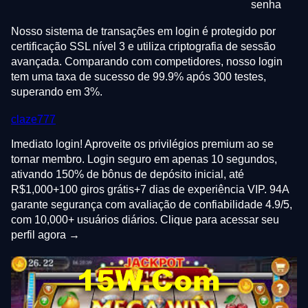
senha
Nosso sistema de transações em login é protegido por
certificação SSL nível 3 e utiliza criptografia de sessão
avançada. Comparando com competidores, nosso login
tem uma taxa de sucesso de 99.9% após 300 testes,
superando em 3%.
claze777
Imediato login! Aproveite os privilégios premium ao se
tornar membro. Login seguro em apenas 10 segundos,
ativando 150% de bônus de depósito inicial, até
R$1,000+100 giros grátis+7 dias de experiência VIP. 94A
garante segurança com avaliação de confiabilidade 4.9/5,
com 10,000+ usuários diários. Clique para acessar seu
perfil agora →