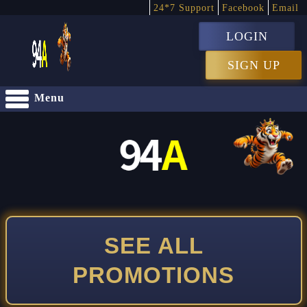
24*7 Support
Facebook
Email
LOGIN
SIGN UP
Menu
SEE ALL
PROMOTIONS