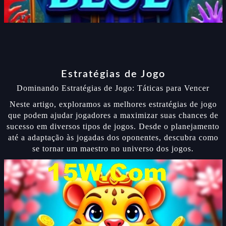
Estratégias de Jogo
Dominando Estratégias de Jogo: Táticas para Vencer
Neste artigo, exploramos as melhores estratégias de jogo
que podem ajudar jogadores a maximizar suas chances de
sucesso em diversos tipos de jogos. Desde o planejamento
até a adaptação às jogadas dos oponentes, descubra como
se tornar um maestro no universo dos jogos.