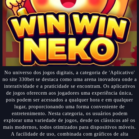
No universo dos jogos digitais, a categoria de 'Aplicativo'
no site 330bet se destaca como uma arena inovadora onde a
interatividade e a praticidade se encontram. Os aplicativos
de jogos oferecem aos jogadores uma experiência única,
pois podem ser acessados a qualquer hora e em qualquer
lugar, proporcionando uma forma conveniente de
entretenimento. Nesta categoria, os usuários podem
explorar uma variedade de jogos, desde os clássicos até os
mais modernos, todos otimizados para dispositivos móveis.
A facilidade de uso, combinada com gráficos de alta