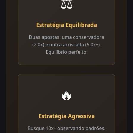
⚖️
Estratégia Equilibrada
Duas apostas: uma conservadora
(2.0x) e outra arriscada (5.0x+).
Equilíbrio perfeito!
🔥
Estratégia Agressiva
Busque 10x+ observando padrões.