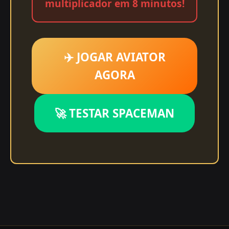
multiplicador em 8 minutos!
✈️ JOGAR AVIATOR
AGORA
🚀 TESTAR SPACEMAN