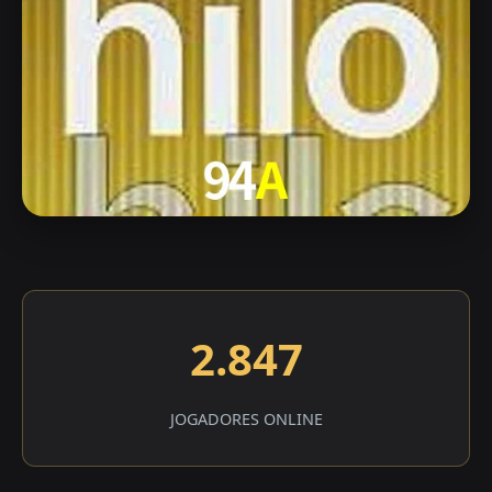
2.847
JOGADORES ONLINE