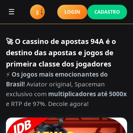
☰
LOGIN
CADASTRO
🚀 O cassino de apostas 94A é o
destino das apostas e jogos de
primeira classe dos jogadores
⚡
Os jogos mais emocionantes do
Brasil!
Aviator original, Spaceman
exclusivo com
multiplicadores até 5000x
e RTP de 97%. Decole agora!