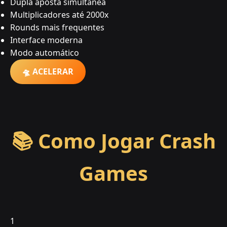
Dupla aposta simultânea
Multiplicadores até 2000x
Rounds mais frequentes
Interface moderna
Modo automático
🛸 ACELERAR
📚 Como Jogar Crash
Games
1