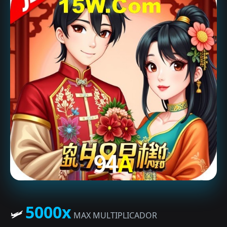
5000x
🛩️
MAX MULTIPLICADOR