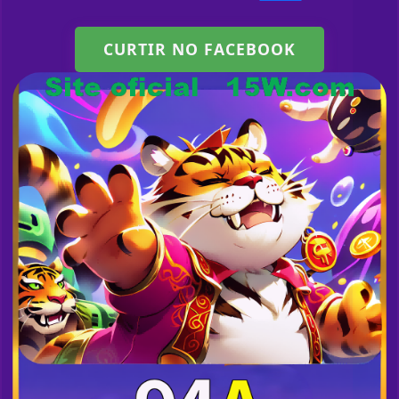
CURTIR NO FACEBOOK