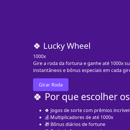
🍀 Lucky Wheel
1000x
Gire a roda da fortuna e ganhe até 1000x s
instantâneos e bônus especiais em cada gir
Girar Roda
🍀 Por que escolher o
🍀 Jogos de sorte com prêmios incrívei
💰 Multiplicadores de até 1000x
🎁 Bônus diários de fortune