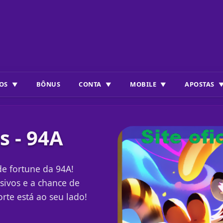
OS
BÔNUS
CONTA
MOBILE
APOSTAS
s - 94A
de fortune da 94A!
sivos e a chance de
rte está ao seu lado!