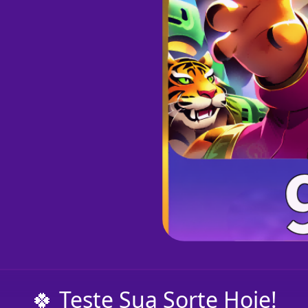
🍀 Teste Sua Sorte Hoje!