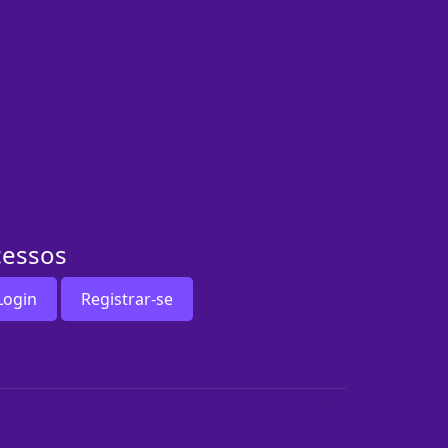
cessos
Login
Registrar-se