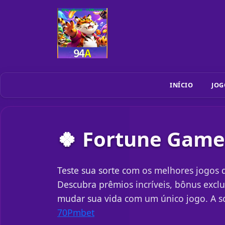
INÍCIO
JOG
🍀 Fortune Game
Teste sua sorte com os melhores jogos 
Descubra prêmios incríveis, bônus exclu
mudar sua vida com um único jogo. A so
70Pmbet