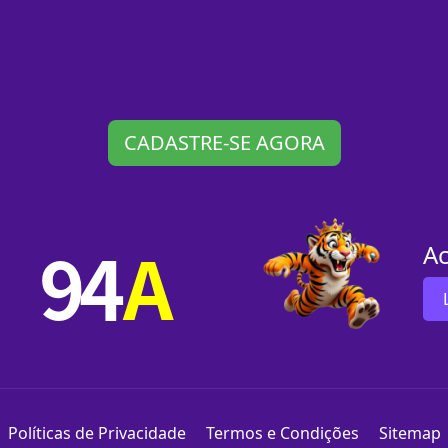
CADASTRE-SE AGORA
A
Políticas de Privacidade
Termos e Condições
Sitemap