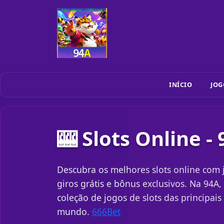
INÍCIO
JOG
🎰 Slots Online -
Descubra os melhores slots online com 
giros grátis e bônus exclusivos. Na 94A
coleção de jogos de slots das principai
mundo.
666Bet