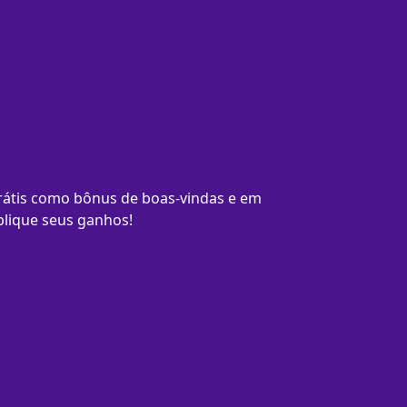
rátis como bônus de boas-vindas e em
plique seus ganhos!