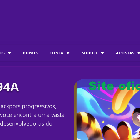
OS
BÔNUS
CONTA
MOBILE
APOSTAS
 94A
jackpots progressivos,
, você encontra uma vasta
s desenvolvedoras do