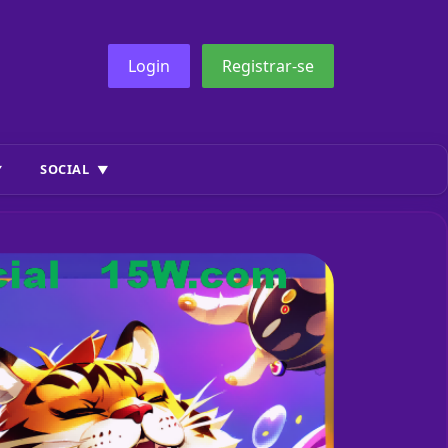
Login
Registrar-se
SOCIAL