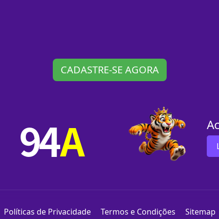
CADASTRE-SE AGORA
A
Políticas de Privacidade
Termos e Condições
Sitemap